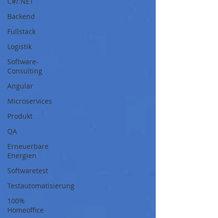
C#/.NET
Backend
Fullstack
Logistik
Software-
Consulting
Angular
Microservices
Produkt
QA
Erneuerbare
Energien
Softwaretest
Testautomatisierung
100%
Homeoffice