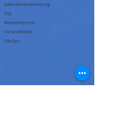
Datenbankentwicklung
SQL
Medizintechnik
Kliniksoftware
DevOps