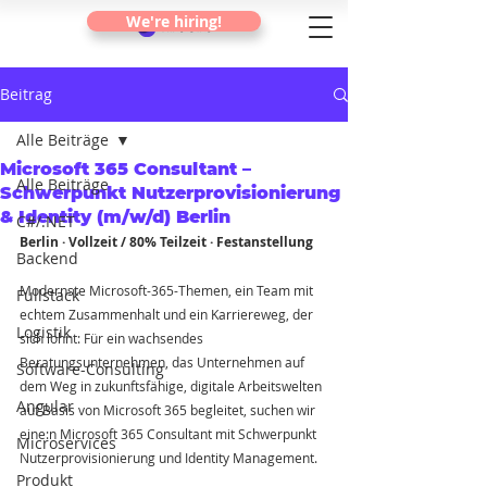
We're hiring!
Beitrag
Alle Beiträge
Microsoft 365 Consultant –
Alle Beiträge
Schwerpunkt Nutzerprovisionierung
& Identity (m/w/d) Berlin
C#/.NET
Berlin · Vollzeit / 80% Teilzeit · Festanstellung
Backend
Modernste Microsoft-365-Themen, ein Team mit 
Fullstack
echtem Zusammenhalt und ein Karriereweg, der 
Logistik
sich lohnt: Für ein wachsendes 
Beratungsunternehmen, das Unternehmen auf 
Software-Consulting
dem Weg in zukunftsfähige, digitale Arbeitswelten 
Angular
auf Basis von Microsoft 365 begleitet, suchen wir 
eine:n Microsoft 365 Consultant mit Schwerpunkt 
Microservices
Nutzerprovisionierung und Identity Management.
Produkt