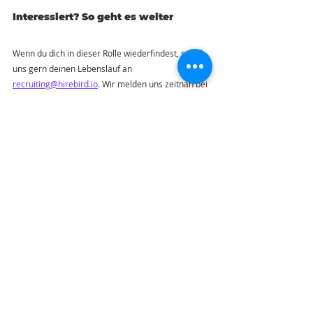
Interessiert? So geht es weiter
Wenn du dich in dieser Rolle wiederfindest, schick 
uns gern deinen Lebenslauf an 
recruiting@hirebird.io
. Wir melden uns zeitnah bei 
dir und besprechen mit dir alle weiteren Details zu 
Unternehmen, Team und nächsten Schritten.
Über uns
Bei Hirebird bringen erfahrene 
Personalberater:innen durch beste Vernetzung 
technische Expert:innen und Unternehmen im 
Großraum Berlin zusammen. Mit Seriosität, 
Erfahrung, Diskretion und intensiver Beratung 
begleiten wir dich durch die Bewerbungsphase – 
transparent und mit offenem Feedback. Für dich 
als Bewerber:in ist dieser Service kostenlos.