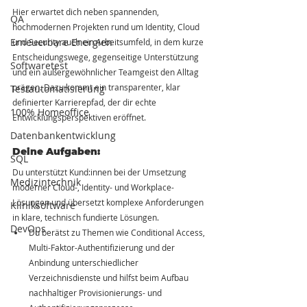
Hier erwartet dich neben spannenden, 
QA
hochmodernen Projekten rund um Identity, Cloud 
Erneuerbare Energien
und Security auch ein Arbeitsumfeld, in dem kurze 
Entscheidungswege, gegenseitige Unterstützung 
Softwaretest
und ein außergewöhnlicher Teamgeist den Alltag 
prägen. Dazu kommt ein transparenter, klar 
Testautomatisierung
definierter Karrierepfad, der dir echte 
100% Homeoffice
Entwicklungsperspektiven eröffnet.
Datenbankentwicklung
Deine Aufgaben:
SQL
Du unterstützt Kund:innen bei der Umsetzung 
Medizintechnik
moderner Cloud-, Identity- und Workplace-
Lösungen und übersetzt komplexe Anforderungen 
Kliniksoftware
in klare, technisch fundierte Lösungen.
DevOps
Du berätst zu Themen wie Conditional Access, 
Multi-Faktor-Authentifizierung und der 
Anbindung unterschiedlicher 
Verzeichnisdienste und hilfst beim Aufbau 
nachhaltiger Provisionierungs- und 