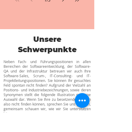
Basis von Microsoft 365 begleitet, suchen
wir eine:n Microsoft 365 Consultant mit
Schwerpunkt Nutzerprovisionierung und
Identity Management. Hier erwartet dich
neben spannenden, hochmodernen
Projekten rund um Iden
Unsere
Schwerpunkte
Neben Fach- und Führungspositionen in allen
Bereichen der Softwareentwicklung, der Software-
QA und der Infrastruktur betreuen wir auch Ihre
Software-Sales, Scrum-, IT-Consulting- und IT-
Projektleitungspositionen. Sie können Ihr gesuchtes
Feld spontan nicht finden? Aufgrund der Vielzahl an
Positions- und Industriebezeichnungen, sowie deren
Synonymen stellt die folgende Illustration nur eine
Auswahl dar. Wenn Sie Ihre zu besetzende Position
also nicht finden können, sprechen Sie uns gern an,
gemeinsam schauen wir, wie wir Sie unterstützen
können.
CTO
CIO