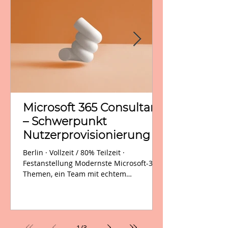
Microsoft 365 Consultant
– Schwerpunkt
Nutzerprovisionierung &
Identity (m/w/d) Berlin
Berlin · Vollzeit / 80% Teilzeit ·
Festanstellung Modernste Microsoft-365-
Themen, ein Team mit echtem
Zusammenhalt und ein Karriereweg, der
sich lohnt: Für ein wachsendes
Beratungsunternehmen, das
Unternehmen auf dem Weg in
zukunftsfähige, digitale Arbeitswelten auf
1
/
3