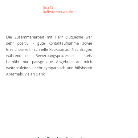
Lisa G.,
Softwareentwicklerin
Die Zusammenarbeit mit Herr Duquesne war
sehr positiv: - gute Kontaktaufnahme sowie
Erreichbarkeit - schnelle Reaktion auf Nachfragen
während des Bewerbungsprozesses - stets
bemüht nur passgenaue Angebote an mich
weiterzuleiten - sehr sympathisch und hilfsbereit
Abermals, vielen Dank
Auf der Suche nach einer
professionellen, zielgerichteten
Unterstützung, die echten Mehrwert
bietet?